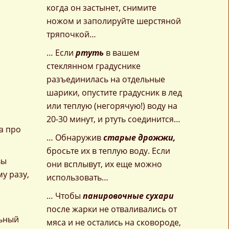
когда он застынет, снимите
ножом и заполируйте шерстяной
тряпочкой…
… Если
ртуть
в вашем
стеклянном градуснике
разъединилась на отдельные
шарики, опустите градусник в лед
или теплую (негорячую!) воду на
20-30 минут, и ртуть соединится…
а про
… Обнаружив
старые дрожжи,
бросьте их в теплую воду. Если
вы
они всплывут, их еще можно
у разу,
использовать…
… Чтобы
панировочные сухари
после жарки не отваливались от
льный
мяса и не остались на сковороде,