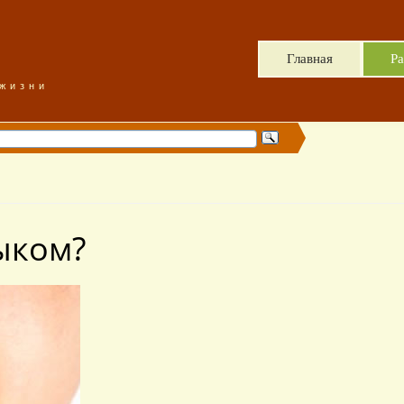
Главная
Ра
 жизни
ыком?