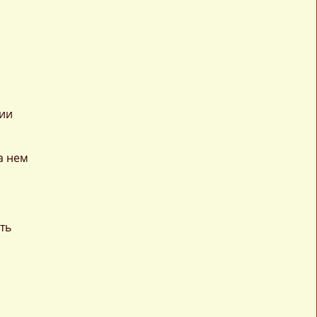
и
нии
а нем
ть