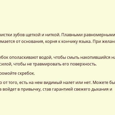
е чистки зубов щеткой и ниткой. Плавными равномерным
имается от основания, корня к кончику языка. При жела
ебок ополаскивают водой, чтобы смыть накопившийся н
 силой, чтобы не травмировать его поверхность.
ромойте скребок.
 от того, есть на нем видимый налет или нет. Можете бы
а войдет в привычку, став гарантией свежего дыхания и