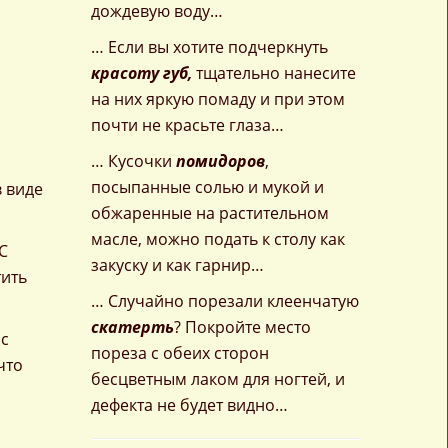
дождевую воду…
… Если вы хотите подчеркнуть
красоту губ,
тщательно нанесите
на них яркую помаду и при этом
почти не красьте глаза…
… Кусочки
помидоров
,
посыпанные солью и мукой и
в виде
обжаренные на растительном
масле, можно подать к столу как
С
закуску и как гарнир…
тить
… Случайно порезали клеенчатую
скатерть
? Покройте место
 с
пореза с обеих сторон
что
бесцветным лаком для ногтей, и
дефекта не будет видно…