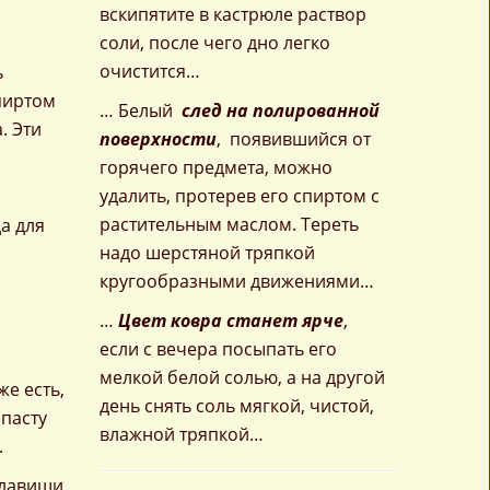
вскипятите в кастрюле раствор
соли, после чего дно легко
очистится…
ь
пиртом
… Белый
след на полированной
. Эти
поверхности
, появившийся от
горячего предмета, можно
удалить, протерев его спиртом с
растительным маслом. Тереть
а для
надо шерстяной тряпкой
с
кругообразными движениями…
…
Цвет ковра станет ярче
,
если с вечера посыпать его
мелкой белой солью, а на другой
е есть,
день снять соль мягкой, чистой,
пасту
влажной тряпкой…
.
клавиши