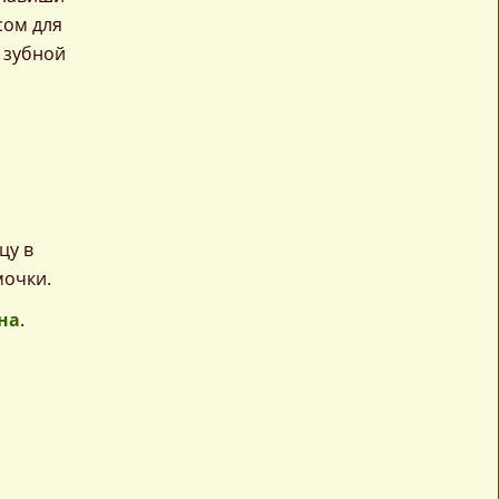
сом для
 зубной
цу в
мочки.
на
.