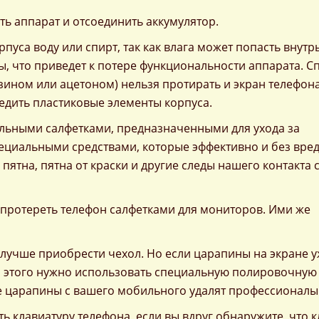
ть аппарат и отсоединить аккумулятор.
пуса воду или спирт, так как влага может попасть внутр
ы, что приведет к потере функциональности аппарата. С
ином или ацетоном) нельзя протирать и экран телефона
едить пластиковые элементы корпуса.
льными салфетками, предназначенными для ухода за
циальными средствами, которые эффективно и без вред
пятна, пятна от краски и другие следы нашего контакта 
о протереть телефон салфетками для мониторов. Ими же
лучше приобрести чехол. Но если царапины на экране уж
 этого нужно использовать специальную полировочную 
де царапины с вашего мобильного удалят профессионалы
ть клавиатуру телефона, если вы вдруг обнаружите, что 