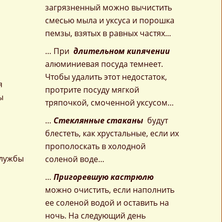
загрязненный можно вычистить
смесью мыла и уксуса и порошка
пемзы, взятых в равных частях...
… При
длительном кипячении
алюминиевая посуда темнеет.
Чтобы удалить этот недостаток,
я
протрите посуду мягкой
ы
тряпочкой, смоченной уксусом…
…
Стеклянные стаканы
будут
блестеть, как хрустальные, если их
прополоскать в холодной
службы
соленой воде…
…
Пригоревшую кастрюлю
можно очистить, если наполнить
ее соленой водой и оставить на
ночь. На следующий день