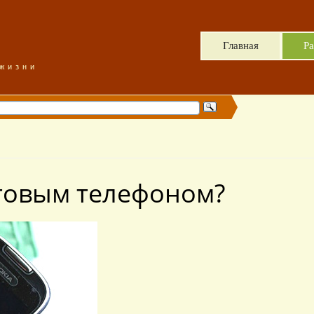
Главная
Ра
 жизни
отовым телефоном?