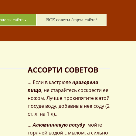
зделы сайта
ВСЕ советы /карта сайта/
АССОРТИ СОВЕТОВ
… Если в кастрюле
пригорела
пища
, не старайтесь соскрести ее
ножом. Лучше прокипятите в этой
посуде воду, добавив в нее соду (2
ст. л. на 1 л)...
…
Алюминиевую посуду
мойте
горячей водой с мылом, а сильно