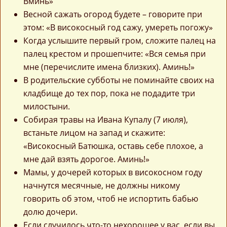
Вминь»
Весной сажать огород будете – говорите при
этом: «В високосный год сажу, умереть погожу»
Когда услышите первый гром, сложите палец на
палец крестом и прошепчите: «Вся семья при
мне (перечислите имена близких). Аминь!»
В родительские субботы не поминайте своих на
кладбище до тех пор, пока не подадите три
милостыни.
Собирая травы на Ивана Купалу (7 июля),
встаньте лицом на запад и скажите:
«Високосный Батюшка, оставь себе плохое, а
мне дай взять дорогое. Аминь!»
Мамы, у дочерей которых в високосном году
начнутся месячные, не должны никому
говорить об этом, чтоб не испортить бабью
долю дочери.
Если случилось что-то нехорошее у вас, если вы