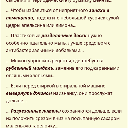
салфетки и периодически эту бумажку менять…
… Чтобы избавиться от неприятного
запаха в
помещении
, подожгите небольшой кусочек сухой
цедры апельсина или лимона…
… Пластиковые
разделочные доски
нужно
особенно тщательно мыть, лучше средством с
антибактериальными добавками…
… Можно упростить рецепты, где требуется
рубленный миндаль
, заменив его поджаренными
овсяными хлопьями…
… Если перед стиркой в стиральной машине
вывернуть джинсы
наизнанку, они прослужат
дольше…
…
Разрезанные лимоны
сохраняются дольше, если
их положить срезом вниз на посыпанную сахаром
маленькую тарелочку…