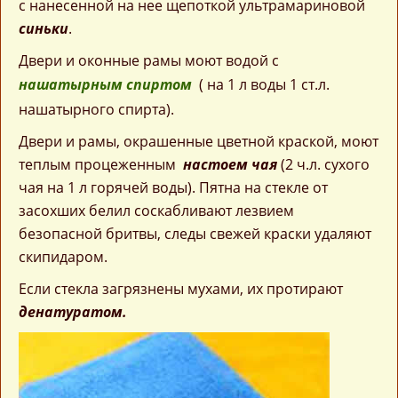
с нанесенной на нее щепоткой ультрамариновой
синьки
.
Двери и оконные рамы моют водой с
нашатырным спиртом
( на 1 л воды 1 ст.л.
нашатырного спирта).
Двери и рамы, окрашенные цветной краской, моют
теплым процеженным
настоем чая
(2 ч.л. сухого
чая на 1 л горячей воды). Пятна на стекле от
засохших белил соскабливают лезвием
безопасной бритвы, следы свежей краски удаляют
скипидаром.
Если стекла загрязнены мухами, их протирают
денатуратом.