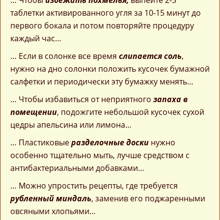
… Чтобы
избежать похмелья,
выпейте 2-3
таблетки активированного угля за 10-15 минут до
первого бокала и потом повторяйте процедуру
каждый час…
… Если в солонке все время
слипается соль
,
нужно на дно солонки положить кусочек бумажной
салфетки и периодически эту бумажку менять…
… Чтобы избавиться от неприятного
запаха в
помещении
, подожгите небольшой кусочек сухой
цедры апельсина или лимона…
… Пластиковые
разделочные доски
нужно
особенно тщательно мыть, лучше средством с
антибактериальными добавками…
… Можно упростить рецепты, где требуется
рубленный миндаль
, заменив его поджаренными
овсяными хлопьями…