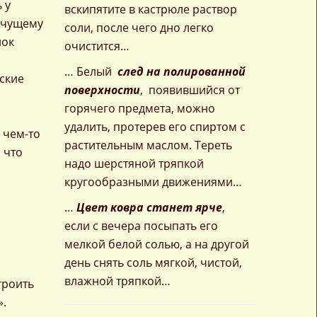
 у
вскипятите в кастрюле раствор
лачущему
соли, после чего дно легко
нок
очистится…
… Белый
след на полированной
тские
поверхности
, появившийся от
горячего предмета, можно
удалить, протерев его спиртом с
 чем-то
растительным маслом. Тереть
 что
надо шерстяной тряпкой
кругообразными движениями…
…
Цвет ковра станет ярче
,
если с вечера посыпать его
мелкой белой солью, а на другой
день снять соль мягкой, чистой,
влажной тряпкой…
троить
».