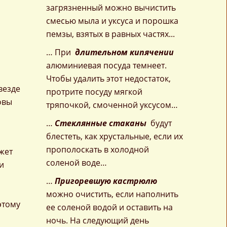
загрязненный можно вычистить
смесью мыла и уксуса и порошка
пемзы, взятых в равных частях...
… При
длительном кипячении
алюминиевая посуда темнеет.
Чтобы удалить этот недостаток,
везде
протрите посуду мягкой
овы
тряпочкой, смоченной уксусом…
…
Стеклянные стаканы
будут
блестеть, как хрустальные, если их
прополоскать в холодной
жет
соленой воде…
и
…
Пригоревшую кастрюлю
можно очистить, если наполнить
этому
ее соленой водой и оставить на
ночь. На следующий день