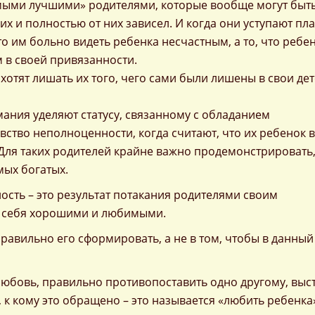
амыми лучшими» родителями, которые вообще могут быть
их и полностью от них зависел. И когда они уступают п
то им больно видеть ребенка несчастным, а то, что ребе
м в своей привязанности.
 хотят лишать их того, чего сами были лишены в свои де
ания уделяют статусу, связанному с обладанием
тво неполноценности, когда считают, что их ребенок в
Для таких родителей крайне важно продемонстрировать,
мых богатых.
ость – это результат потакания родителями своим
 себя хорошими и любимыми.
правильно его сформировать, а не в том, чтобы в данный
 любовь, правильно противопоставить одно другому, выс
к кому это обращено – это называется «любить ребенка