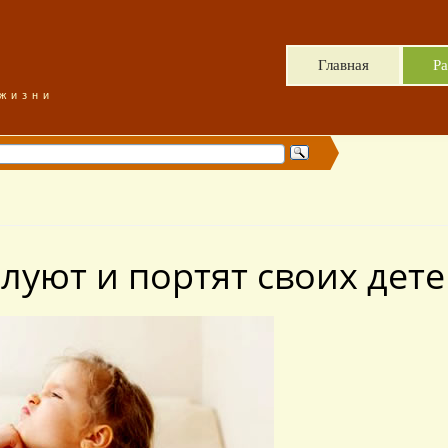
Главная
Ра
 жизни
луют и портят своих дете