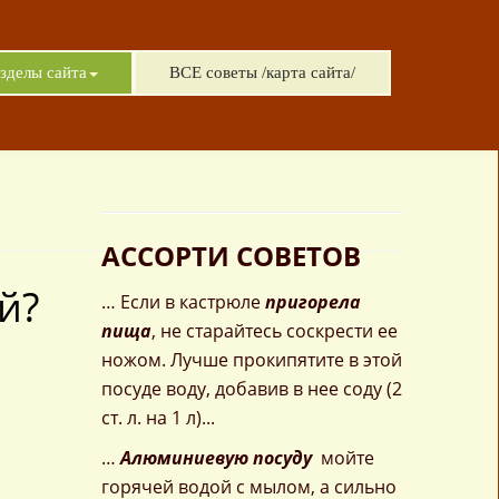
зделы сайта
ВСЕ советы /карта сайта/
АССОРТИ СОВЕТОВ
й?
… Если в кастрюле
пригорела
пища
, не старайтесь соскрести ее
ножом. Лучше прокипятите в этой
посуде воду, добавив в нее соду (2
ст. л. на 1 л)...
…
Алюминиевую посуду
мойте
горячей водой с мылом, а сильно