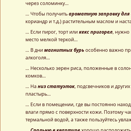
через соломинку…
… Чтобы получить
ароматную заправку для
кориандр и т.д.) растительным маслом и наст
… Если пирог, торт или
кекс пригорел
, нужно
место мелкой теркой…
… В дни
магнитных бурь
особенно важно пр
алкоголя…
… Несколько зерен риса, положенные в соло
комков…
… На
низ статуэток
, подсвечников и други
пластырь…
… Если в помещении, где вы постоянно находи
влаги прямо с поверхности кожи. Поэтому ч
термальной водой, а также пользуйтесь ув
…
Спальню в квартире
хорошо расположить 