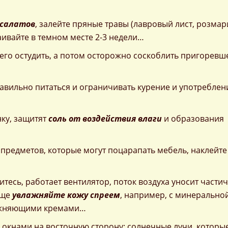
 салатов
, залейте пряные травы (лавровый лист, розмар
аивайте в темном месте 2-3 недели…
 его остудить, а потом осторожно соскоблить пригоревш
авильно питаться и ограничивать курение и употреблен
нку, защитят
соль от воздействия влаги
и образования
х предметов, которые могут поцарапать мебель, наклейте
тесь, работает вентилятор, поток воздуха уносит части
аще
увлажняйте кожу спреем
, например, с минерально
лажняющими кремами…
окнами на восточную сторону: солнечные лучи, которы