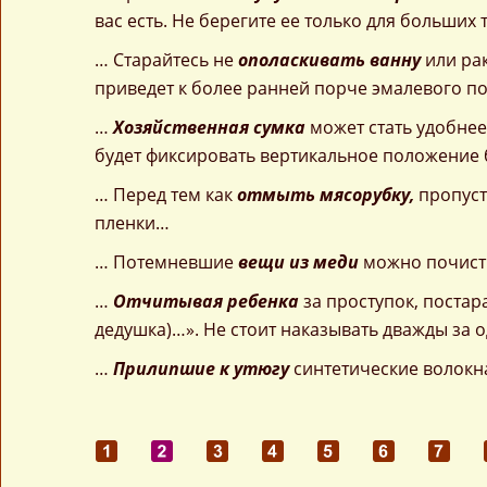
вас есть. Не берегите ее только для больших
… Старайтесь не
ополаскивать ванну
или рак
приведет к более ранней порче эмалевого п
…
Хозяйственная сумка
может стать удобнее
будет фиксировать вертикальное положение 
… Перед тем как
отмыть мясорубку,
пропуст
пленки…
… Потемневшие
вещи из меди
можно почисти
…
Отчитывая ребенка
за проступок, постар
дедушка)…». Не стоит наказывать дважды за 
…
Прилипшие к утюгу
синтетические волокн