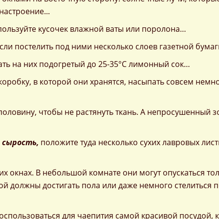
настроение...
спользуйте кусочек влажной ваты или поролона…
сли постелить под ними несколько слоев газетной бума
ать на них подогретый до 25-35°С лимонный сок…
 коробку, в которой они хранятся, насыпать совсем немн
оловину, чтобы не растянуть ткань. А непросушенный з
 сырость,
положите туда несколько сухих лавровых лист
х окнах. В небольшой комнате они могут опускаться то
ой должны достигать пола или даже немного стелиться 
воспользоваться для чаепития самой красивой посудой, к