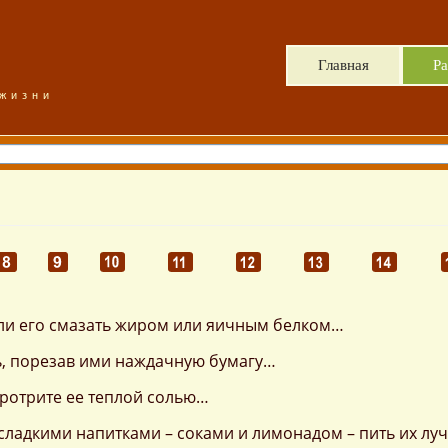
Главная
Ра
 жизни
сли его смазать жиром или яичным белком…
, порезав ими наждачную бумагу…
протрите ее теплой солью…
сладкими напитками – соками и лимонадом – пить их лу