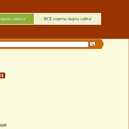
зделы сайта
ВСЕ советы /карта сайта/
чше