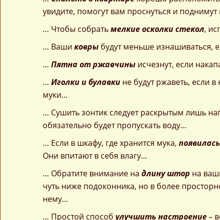
увидите, помогут вам проснуться и поднимут 
… Чтобы собрать
мелкие осколки стекол
, и
… Ваши
ковры
будут меньше изнашиваться, е
…
Пятна от ржавчины
исчезнут, если накап
…
Иголки и булавки
не будут ржаветь, если в
муки…
… Сушить зонтик следует раскрытым лишь нап
обязательно будет пропускать воду…
… Если в шкафу, где хранится мука,
появилась
Они впитают в себя влагу…
… Обратите внимание на
длину штор
на ваши
чуть ниже подоконника, но в более просторн
нему…
… Простой способ
улучшить настроение
– 