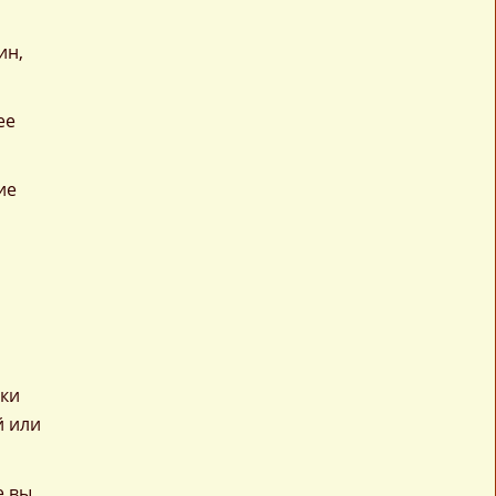
ин,
ее
ие
чки
й или
е вы