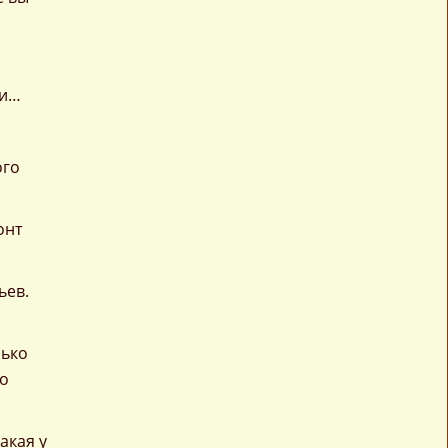
ги…
ого
онт
ьев.
лько
по
акая у